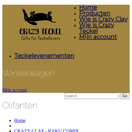
Home
Producten
Wie is Crazy Clay
Wie is Crazy
Teckel
Mijn account
Teckelevenementen
Winkelwagen
Mijn account
Olifanten
Home
CRAZY CLAY - RAKU COMIX