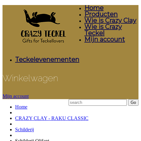
Home
Producten
Wie is Crazy Clay
Wie is Crazy
Teckel
Mijn account
Teckelevenementen
Winkelwagen
Mijn account
Home
CRAZY CLAY - RAKU CLASSIC
Schilderij
Schilderij Olifant